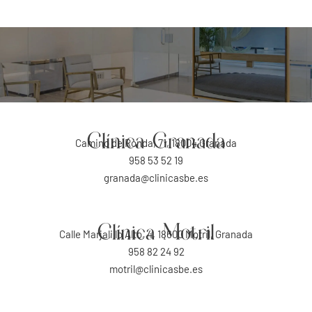
Clínica Granada
Camino de Ronda, 71, 18004 Granada
958 53 52 19
granada@clinicasbe.es
Clínica Motril
Calle Marjalillo Alto, 4, 18600 Motril, Granada
958 82 24 92
motril@clinicasbe.es