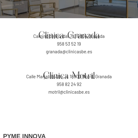
Clínica Granada
Camino de Ronda, 71, 18004 Granada
958 53 52 19
granada@clinicasbe.es
Clínica Motril
Calle Marjalillo Alto, 4, 18600 Motril, Granada
958 82 24 92
motril@clinicasbe.es
PYME INNOVA