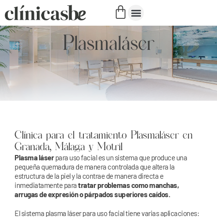
Tratamientos capilares
Cirugía estética
Medicina estética
Obesidad y sobrepeso
Quiénes somos
Plasmaláser
Clínica para el tratamiento Plasmaláser en
Granada, Málaga y Motril
Plasma láser
para uso facial es un sistema que produce una
pequeña quemadura de manera controlada que altera la
estructura de la piel y la contrae de manera directa e
inmediatamente para
tratar problemas como manchas,
arrugas de expresión o párpados superiores caídos.
El sistema plasma láser para uso facial tiene varias aplicaciones: