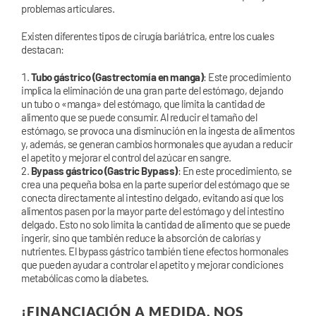
problemas articulares.
Existen diferentes tipos de cirugía bariátrica, entre los cuales
destacan:
Tubo gástrico (Gastrectomía en manga)
: Este procedimiento
implica la eliminación de una gran parte del estómago, dejando
un tubo o «manga» del estómago, que limita la cantidad de
alimento que se puede consumir. Al reducir el tamaño del
estómago, se provoca una disminución en la ingesta de alimentos
y, además, se generan cambios hormonales que ayudan a reducir
el apetito y mejorar el control del azúcar en sangre.
Bypass gástrico (Gastric Bypass)
: En este procedimiento, se
crea una pequeña bolsa en la parte superior del estómago que se
conecta directamente al intestino delgado, evitando así que los
alimentos pasen por la mayor parte del estómago y del intestino
delgado. Esto no solo limita la cantidad de alimento que se puede
ingerir, sino que también reduce la absorción de calorías y
nutrientes. El bypass gástrico también tiene efectos hormonales
que pueden ayudar a controlar el apetito y mejorar condiciones
metabólicas como la diabetes.
¡FINANCIACIÓN A MEDIDA, NOS