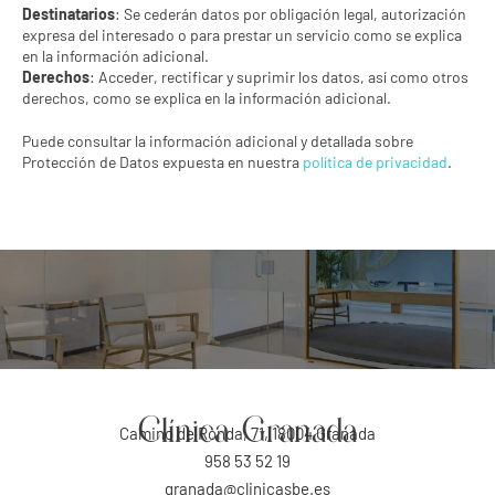
Destinatarios
: Se cederán datos por obligación legal, autorización
expresa del interesado o para prestar un servicio como se explica
en la información adicional.
Derechos
: Acceder, rectificar y suprimir los datos, así como otros
derechos, como se explica en la información adicional.
Puede consultar la información adicional y detallada sobre
Protección de Datos expuesta en nuestra
política de privacidad
.
Clínica Granada
Camino de Ronda, 71, 18004 Granada
958 53 52 19
granada@clinicasbe.es