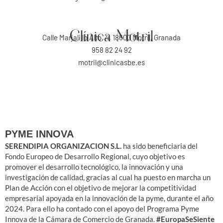
Clínica Motril
Calle Marjalillo Alto, 4, 18600 Motril, Granada
958 82 24 92
motril@clinicasbe.es
PYME INNOVA
SERENDIPIA ORGANIZACION S.L.
ha sido beneficiaria del
Fondo Europeo de Desarrollo Regional, cuyo objetivo es
promover el desarrollo tecnológico, la innovación y una
investigación de calidad, gracias al cual ha puesto en marcha un
Plan de Acción con el objetivo de mejorar la competitividad
empresarial apoyada en la innovación de la pyme, durante el año
2024. Para ello ha contado con el apoyo del Programa Pyme
Innova de la Cámara de Comercio de Granada.
#EuropaSeSiente