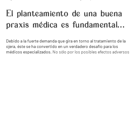
El planteamiento de una buena
praxis médica es fundamental…
Debido a la fuerte demanda que gira en torno al tratamiento de la
ojera, éste se ha convertido en un verdadero desafío para los
médicos especializados.
No sólo por los posibles efectos adversos
que pueden acarrearse como resultado de una mala praxis, también
gracias a la complejidad anatómica del área a tratar. La cual, es
delicada y pudieras ser complicada. Todo esto, y muchos otros
aspectos relevantes, justifican el planteamiento de una buena
praxis y el profesionalismo de los médicos y del equipo
multidisciplinario, en general, que intervine en este tipo de
tratamientos. Lo ideal es que cada caso tratado genere un
resultado exitoso, se cumplan con los estándares de seguridad y, al
mismo tiempo, se resuelva este problema estético que aqueja la
autoestima de los pacientes que se ven afectados en su aspecto
físico.