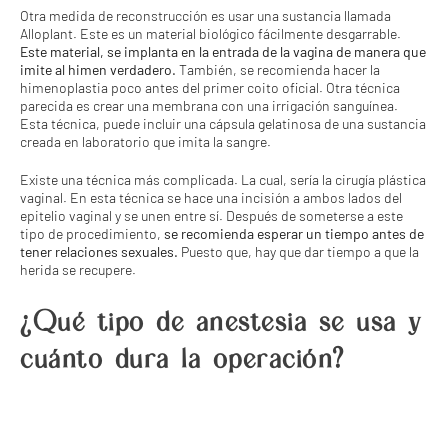
Otra medida de reconstrucción es usar una sustancia llamada
Alloplant. Este es un material biológico fácilmente desgarrable.
Este material, se implanta en la entrada de la vagina de manera que
imite al himen verdadero.
También, se recomienda hacer la
himenoplastia poco antes del primer coito oficial. Otra técnica
parecida es crear una membrana con una irrigación sanguínea.
Esta técnica, puede incluir una cápsula gelatinosa de una sustancia
creada en laboratorio que imita la sangre.
Existe una técnica más complicada. La cual, sería la cirugía plástica
vaginal. En esta técnica se hace una incisión a ambos lados del
epitelio vaginal y se unen entre sí. Después de someterse a este
tipo de procedimiento,
se recomienda esperar un tiempo antes de
tener relaciones sexuales.
Puesto que, hay que dar tiempo a que la
herida se recupere.
¿Qué tipo de anestesia se usa y
cuánto dura la operación?
La himenoplastia se realiza bajo anestesia local. Siguiendo siempre
el criterio del cirujano plástico. La operación es ambulatoria y dura
entre 45 y 60 minutos.