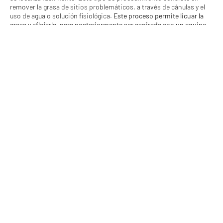
remover la grasa de sitios problemáticos, a través de cánulas y el
uso de agua o solución fisiológica.
Este proceso permite licuar la
grasa y aflojarla, para posteriormente ser aspirada con un equipo
especial para ello.
En algunos casos, la grasa extraída puede servir
como relleno a otras zonas como es el caso de los glúteos.
Implantes de gemelos:
Es otro de los procedimientos usados dentro del conjunto que
significa el thighlighting.
Se trata de una cirugía estética que ayuda
a mejorar la apariencia de las pantorrillas.
La idea es darle forma y
volumen a esta zona, lo que trae para la pierna una apariencia
atlética y estilizada. La cirugía se basa en la introducción o
implantación de una prótesis o envoltura de silicona rellenas de gel.
La tecnología cada día mejora los procedimientos y técnicas. Es
por ello que, actualmente, existen las prótesis bidimensionales que
poseen una forma adaptada a las características particulares de las
piernas de cada paciente.