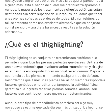
nos ayuden a lograr este objetivo. Más allá de querer parecernos a
alguien mas, está el hecho de querer mejorar nuestra apariencia.
Aunque,
la mayoría de los tratamientos y cirugías estéticas están
destinados a la parte superior del cuerpo
, es indudable que tener
unas piernas soñadas es el deseo de todas. El thighlighting, por
tal, se presenta como una excelente alternativa que en conjunto
con el ejercicio y una dieta balanceada resulta ser la solución
adecuada…
¿Qué es el thighlighting?
El thighlighting es un conjunto de tratamientos estéticos que
permiten lograr lucir las piernas perfectas que deseas.
Se trata de
una nueva tendencia que involucra varios tratamientos y cirugías
estéticas que en conjunto logran un objetivo en común
: Mejorar la
apariencia de las piernas eliminando cualquier tipo de defecto.
Recordemos que, tener unas piernas bellas no siempre responde a
factores genéticos o hereditarios; tampoco la actividad física
garantiza que lograrás tener las piernas soñadas. Ambos, son
factores que contribuyen, pero que no son determinantes.
Aunque, este tipo de procedimiento pareciera ser algo muy
novedoso se estima que cada día sea más utilizado. De hecho, se