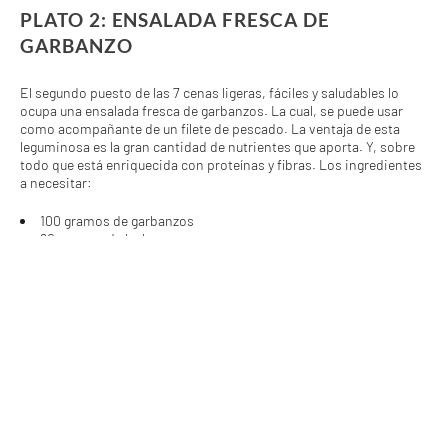
PLATO 2: ENSALADA FRESCA DE
GARBANZO
El segundo puesto de las 7 cenas ligeras, fáciles y saludables lo
ocupa una ensalada fresca de garbanzos. La cual, se puede usar
como acompañante de un filete de pescado. La ventaja de esta
leguminosa es la gran cantidad de nutrientes que aporta. Y, sobre
todo que está enriquecida con proteínas y fibras. Los ingredientes
a necesitar:
100 gramos de garbanzos
80 gramos de lechuga
1 unidad de tomate
80 gramos de pepino
1 unidad de limón
50 gramos de cebolla
1 cucharada postre de semillas de ajonjolí
30 mililitros de aceite de oliva
1 pizca de sal
1 pizca de pimienta.
Los pasos a seguir para poder realizar este plato que formará parte
de las 7 cenas ligeras, fáciles y saludables serían: