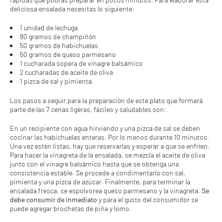
deliciosa ensalada necesitas lo siguiente:
1 unidad de lechuga
80 gramos de champiñón
50 gramos de habichuelas
50 gramos de queso parmesano
1 cucharada sopera de vinagre balsámico
2 cucharadas de aceite de oliva
1 pizca de sal y pimienta.
Los pasos a seguir para la preparación de este plato que formará
parte de las 7 cenas ligeras, fáciles y saludables son:
En un recipiente con agua hirviendo y una pizca de sal se deben
cocinar las habichuelas enteras. Por lo menos durante 10 minutos.
Una vez estén listas, hay que reservarlas y esperar a que se enfríen.
Para hacer la vinagreta de la ensalada, se mezcla el aceite de oliva
junto con el vinagre balsámico hasta que se obtenga una
consistencia estable. Se procede a condimentarlo con sal,
pimienta y una pizca de azúcar. Finalmente, para terminar la
ensalada fresca, se espolvorea queso parmesano y la vinagreta.
Se
debe consumir de inmediato
y para el gusto del consumidor se
puede agregar brochetas de piña y lomo.