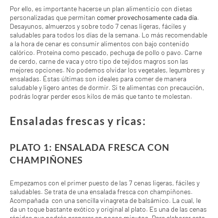
Por ello, es importante hacerse un plan alimenticio con dietas
personalizadas que permitan
comer provechosamente cada día
.
Desayunos, almuerzos y sobre todo 7 cenas ligeras, fáciles y
saludables para todos los días de la semana. Lo más recomendable
a la hora de cenar es consumir alimentos con bajo contenido
calórico. Proteína como pescado, pechuga de pollo o pavo. Carne
de cerdo, carne de vaca y otro tipo de tejidos magros son las
mejores opciones. No podemos olvidar los vegetales, legumbres y
ensaladas. Éstas últimas son ideales para comer de manera
saludable y ligero antes de dormir. Si te alimentas con precaución,
podrás lograr perder esos kilos de más que tanto te molestan.
Ensaladas frescas y ricas:
PLATO 1: ENSALADA FRESCA CON
CHAMPIÑONES
Empezamos con el primer puesto de las 7 cenas ligeras, fáciles y
saludables. Se trata de una ensalada fresca con champiñones.
Acompañada con una sencilla vinagreta de balsámico. La cual, le
da un toque bastante exótico y original al plato. Es una de las cenas
rápidas que podrás preparar en pocos minutos. Para elaborar esta